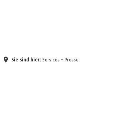
Seite einstellen
Sie sind hier:
Services
Presse
09.06.2026
Bismarckstraße: Der
zweite Bauabschnitt
beginnt am 11. Juni