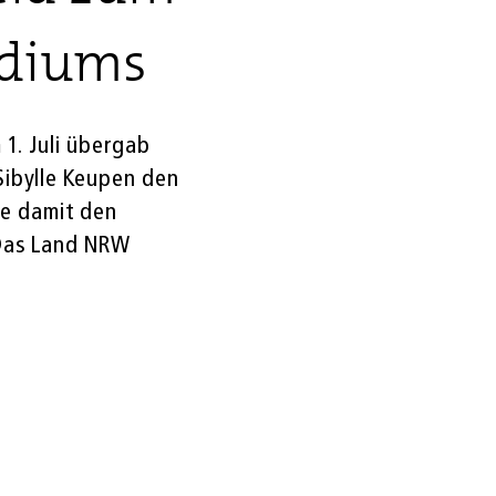
sidiums
 1. Juli übergab
ibylle Keupen den
te damit den
 Das Land NRW