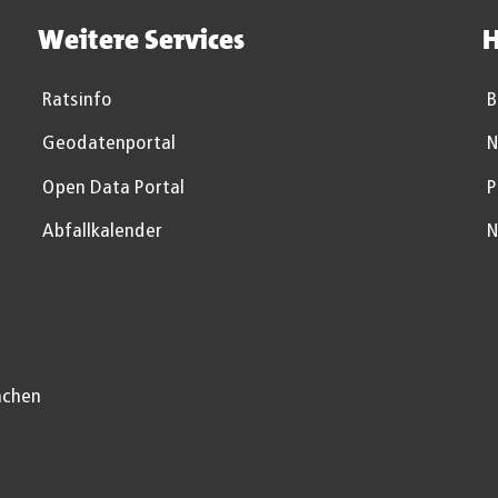
Weitere Services
H
Ratsinfo
B
Geodatenportal
N
Open Data Portal
P
Abfallkalender
N
achen