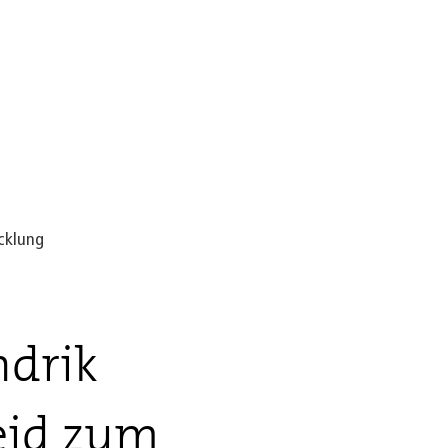
Seite einstellen
cklung
drik
eid zum