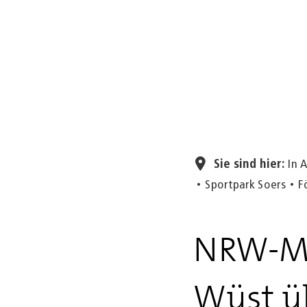
Sie sind hier:
In 
Sportpark Soers
F
NRW-Mi
Wüst ü