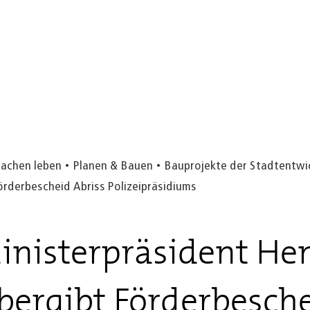
Aachen leben
Planen & Bauen
Bauprojekte der Stadtentwi
örderbescheid Abriss Polizeipräsidiums
nisterpräsident Hen
bergibt Förderbesch