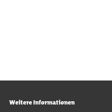
Ampelhotline
Polizei Aachen
Drohnenaufnahmen
Abfalltrennung
Lärm
Weitere Informationen