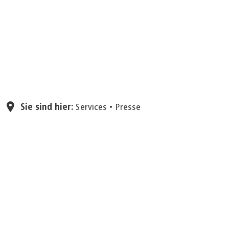
Seite einstellen
Sie sind hier:
Services
Presse
07.07.2026
Stadtarchiv geschlossen
Das Stadtarchiv am Aachener Reichsweg bleibt
am Montag, 13. Juli, wegen einer internen
Veranstaltung geschlossen. Auch telefonisch
sind die Mitarbeitenden des Stadtarchivs an