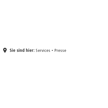
Seite einstellen
Sie sind hier:
Services
Presse
21.04.2026
Aachens Freibad öffnet
auch 2026 pünktlich: Der
„Hangeweiher“ glänzt mit