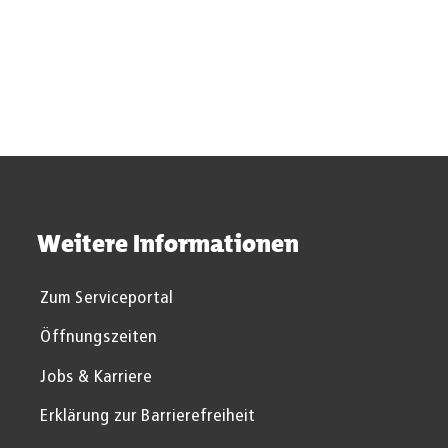
Tickets
Anmietung
Landes
Schwimmbäder
Sportstätten
Weitere Informationen
Zum Serviceportal
Öffnungszeiten
Jobs & Karriere
Erklärung zur Barrierefreiheit