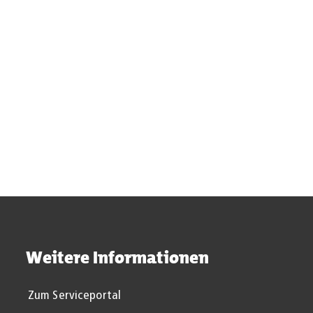
© Stadt Aachen / Elena Reinders
1. Liga
2. Liga
Weitere Informationen
Zum Serviceportal