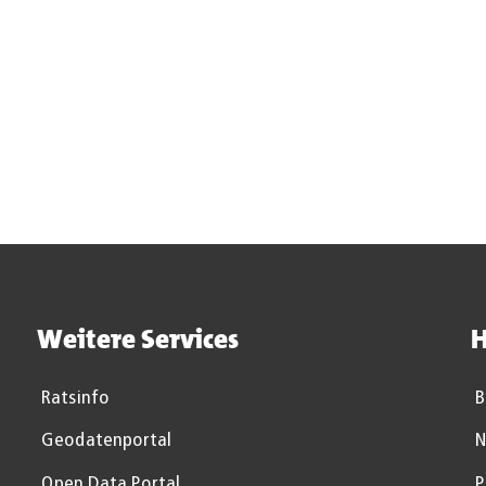
gelesen und stimme dem Erhalt des Newsletters zu
Weitere Services
H
Ratsinfo
B
Geodatenportal
N
Open Data Portal
P