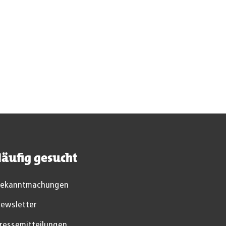
Suchergebnisse werden geladen
äufig gesucht
ekanntmachungen
ewsletter
ressemitteilungen