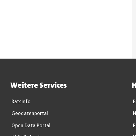
Weitere Services
H
Ratsinfo
B
Geodatenportal
N
Open Data Portal
P