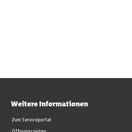
Veranstaltungskalender und Locations beim
Stadtmagazin Klenkes
Hochschulradio
ASEAG-Busfahrplan
AVV – Der Aachener Verkehrsverbund
Weitere Informationen
Zum Serviceportal
Öffnungszeiten