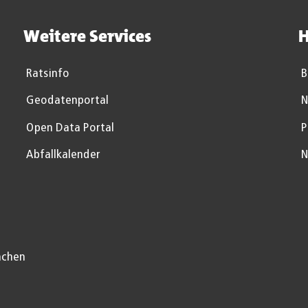
Weitere Services
H
Ratsinfo
B
Geodatenportal
N
Open Data Portal
P
Abfallkalender
N
achen