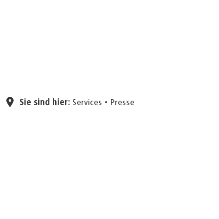
Seite einstellen
Sie sind hier:
Services
Presse
08.07.2026
Zauberhafter Harry-
Potter-Tag in der
Stadtbibliothek Aachen