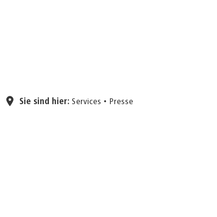
Seite einstellen
Sie sind hier:
Services
Presse
17.01.2026
„Von ‚Whatever it takes‘
zur europäischen Vision:
Internationaler Karlspreis