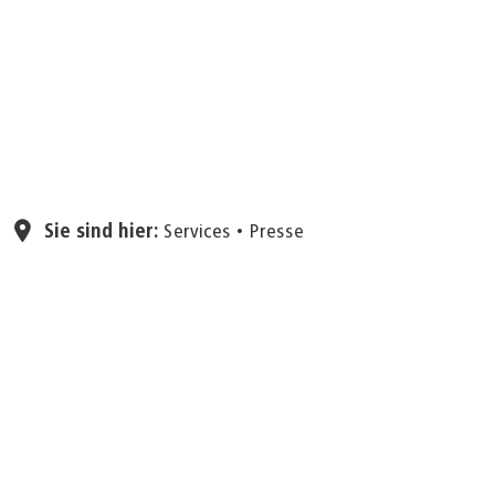
Seite einstellen
Sie sind hier:
Services
Presse
07.09.2025
Pioniergeist, Tatkraft und
ganz viel Herz
Dr. Thorsten Sieß, CTO von Johnson &
Johnson MedTech | Heart Recovery, wurde