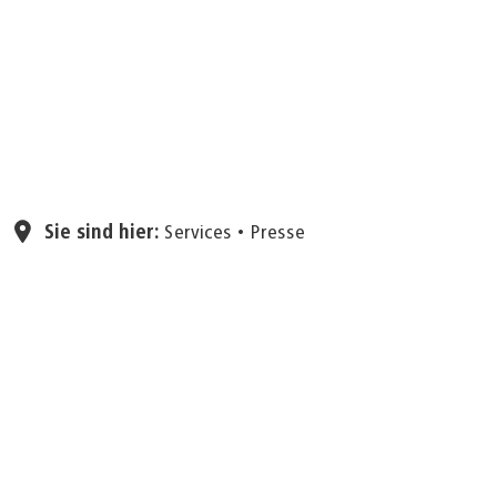
Seite einstellen
Sie sind hier:
Services
Presse
09.09.2025
AachenSeptemberSpecial
2025: Vier Tage Konzerte,
Attraktionen und