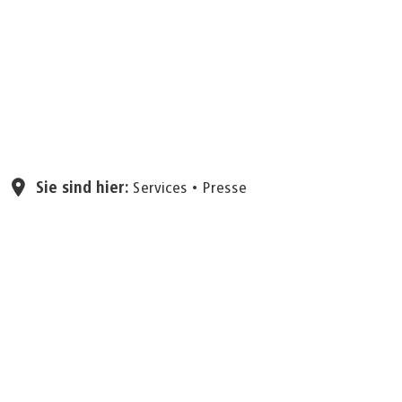
Seite einstellen
Sie sind hier:
Services
Presse
24.11.2025
Golden Days – Ihre Woche
in der Stadtbibliothek
Aachen