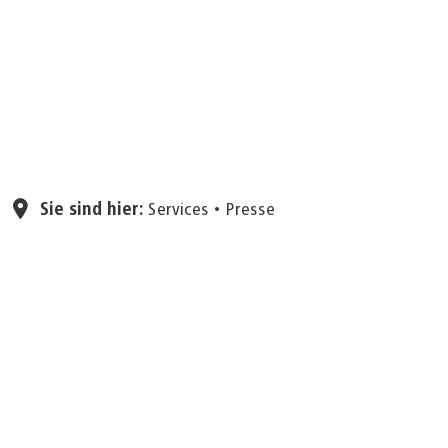
Seite einstellen
Sie sind hier:
Services
Presse
04.07.2025
Bewohnerparken: In
Parkzone U wird der
Parkraum überprüft