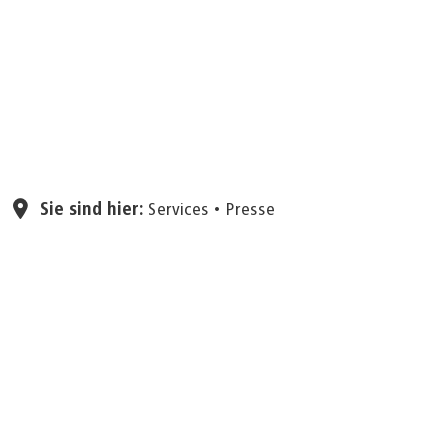
Seite einstellen
Sie sind hier:
Services
Presse
02.07.2025
NRW-Ministerpräsident
Hendrik Wüst übergibt
Förderbescheid zum Abriss