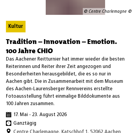
–
© Centre Charlemagne
Emotion.
Kultur
100
Kategorie: Kultur
Tradition – Innovation – Emotion.
Jahre
100 Jahre CHIO
Das Aachener Reitturnier hat immer wieder die besten
CHIO
Reiterinnen und Reiter ihrer Zeit angezogen und
Besonderheiten herausgebildet, die es so nur in
Aachen gibt. Die in Zusammenarbeit mit dem Museum
des Aachen-Laurensberger Rennvereins erstellte
Fotoausstellung führt einmalige Bilddokumente aus
100 Jahren zusammen.
Datum:
17. Mai - 23. August 2026
Uhrzeit:
Ganztägig
Centre Charlemagne, Katschhof 1, 52062 Aachen