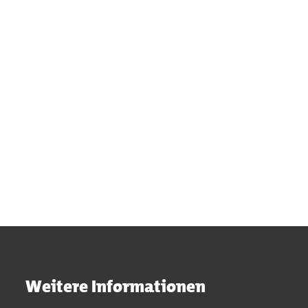
© Stadt Aachen / Fabian Nawrath
Stadtpark
Kaiser-Friedrich-Park
Suermondt-Park
Quartierspark Preuswald
Müschpark
Hundewiesen
Weitere Informationen