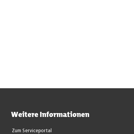
durch den
Fachkräfte
Besuchsdienst.
nehmen hierbei
eine
Schlüsselposition
ein.
Mehr
Mehr
Weitere Informationen
Zum Serviceportal