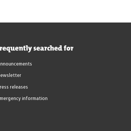
© City of Aachen / yella park
requently searched for
nnouncements
ewsletter
ress releases
mergency information