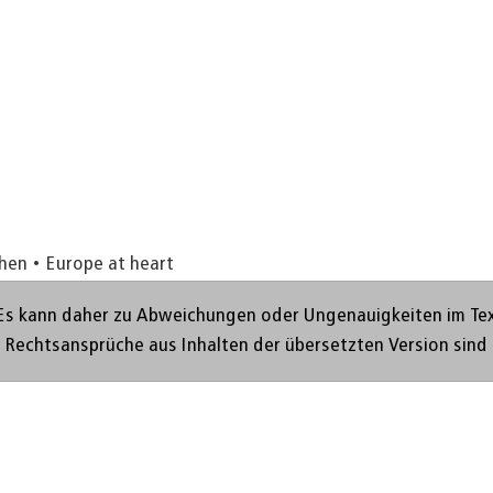
chen
Europe at heart
Es kann daher zu Abweichungen oder Ungenauigkeiten im Text 
. Rechtsansprüche aus Inhalten der übersetzten Version sind