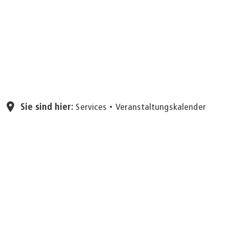
Seite eins
Sie sind hier:
Services
Veranstaltungskalender
Veranstaltungskalender
der
Heute
August 2026
Stadt
Aachen