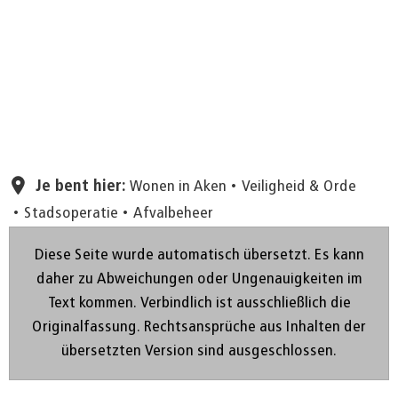
Pagina instellen
Je bent hier:
Wonen in Aken
Veiligheid & Orde
Stadsoperatie
Afvalbeheer
Diese Seite wurde automatisch übersetzt. Es kann
daher zu Abweichungen oder Ungenauigkeiten im
Text kommen. Verbindlich ist ausschließlich die
Originalfassung. Rechtsansprüche aus Inhalten der
übersetzten Version sind ausgeschlossen.