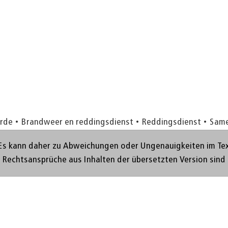
Orde
Brandweer en reddingsdienst
Reddingsdienst
Same
Es kann daher zu Abweichungen oder Ungenauigkeiten im Text 
. Rechtsansprüche aus Inhalten der übersetzten Version sind