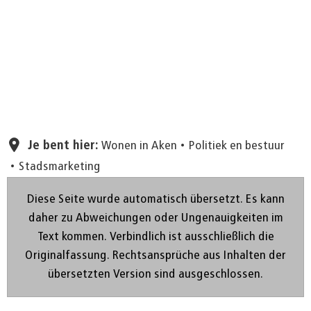
Pagina instellen
Je bent hier:
Wonen in Aken
Politiek en bestuur
Stadsmarketing
Diese Seite wurde automatisch übersetzt. Es kann
daher zu Abweichungen oder Ungenauigkeiten im
Text kommen. Verbindlich ist ausschließlich die
Originalfassung. Rechtsansprüche aus Inhalten der
übersetzten Version sind ausgeschlossen.