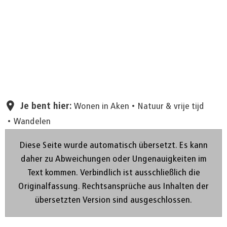
Pagina instellen
Je bent hier:
Wonen in Aken
Natuur & vrije tijd
Wandelen
Diese Seite wurde automatisch übersetzt. Es kann
daher zu Abweichungen oder Ungenauigkeiten im
Text kommen. Verbindlich ist ausschließlich die
Originalfassung. Rechtsansprüche aus Inhalten der
übersetzten Version sind ausgeschlossen.