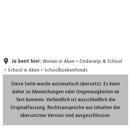
Pagina instellen
Je bent hier:
Wonen in Aken
Onderwijs & School
School in Aken
Schoolboekenfonds
Diese Seite wurde automatisch übersetzt. Es kann
daher zu Abweichungen oder Ungenauigkeiten im
Text kommen. Verbindlich ist ausschließlich die
Originalfassung. Rechtsansprüche aus Inhalten der
übersetzten Version sind ausgeschlossen.