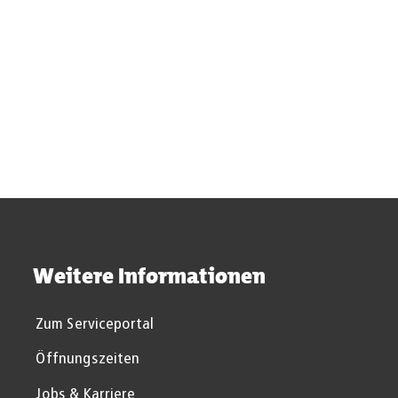
Bürger*innen-
Bebauungspläne:
Prüfun
beteiligung
Dauernde
Bauleit
Offenlage
Weitere Informationen
Zum Serviceportal
Öffnungszeiten
Jobs & Karriere