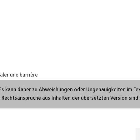
aler une barrière
Es kann daher zu Abweichungen oder Ungenauigkeiten im Text 
. Rechtsansprüche aus Inhalten der übersetzten Version sind