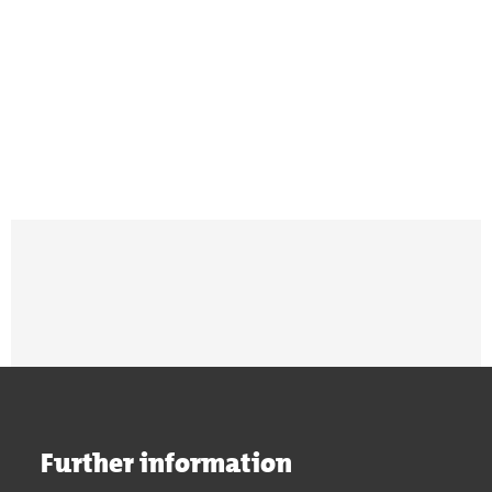
Search results are loaded
Further information